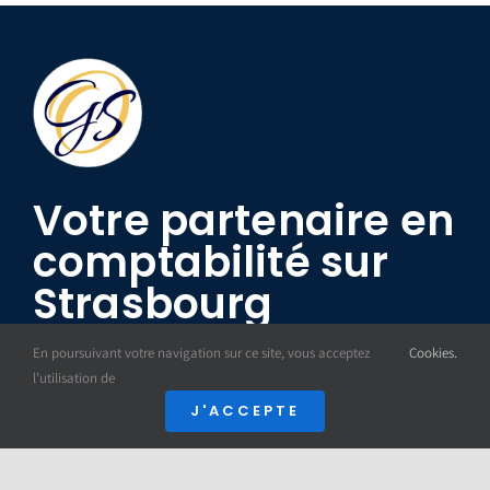
Votre partenaire en
comptabilité sur
Strasbourg
En poursuivant votre navigation sur ce site, vous acceptez
Cookies.
l’utilisation de
03 88 26 99 34
J'ACCEPTE
12 rue des Frères Lumière
67201 Eckbolsheim