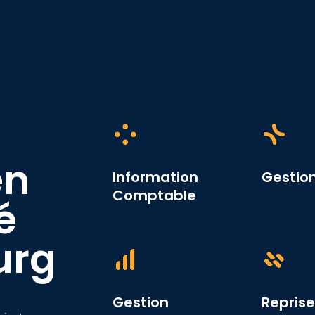
en
Information
Gestion
Comptable
é
urg
Gestion
Reprise