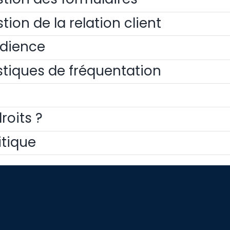
tion de la relation client
udience
istiques de fréquentation
oits ?
itique